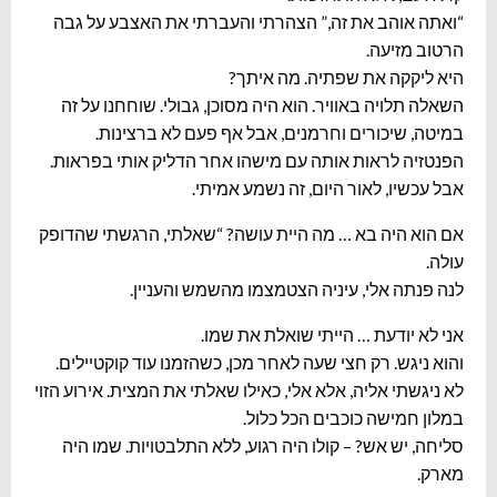
“ואתה אוהב את זה,” הצהרתי והעברתי את האצבע על גבה
הרטוב מזיעה.
היא ליקקה את שפתיה. מה איתך?
השאלה תלויה באוויר. הוא היה מסוכן, גבולי. שוחחנו על זה
במיטה, שיכורים וחרמנים, אבל אף פעם לא ברצינות.
הפנטזיה לראות אותה עם מישהו אחר הדליק אותי בפראות.
אבל עכשיו, לאור היום, זה נשמע אמיתי.
אם הוא היה בא … מה היית עושה? “שאלתי, הרגשתי שהדופק
עולה.
לנה פנתה אלי, עיניה הצטמצמו מהשמש והעניין.
אני לא יודעת … הייתי שואלת את שמו.
והוא ניגש. רק חצי שעה לאחר מכן, כשהזמנו עוד קוקטיילים.
לא ניגשתי אליה, אלא אלי, כאילו שאלתי את המצית. אירוע הזוי
במלון חמישה כוכבים הכל כלול.
סליחה, יש אש? – קולו היה רגוע, ללא התלבטויות. שמו היה
מארק.