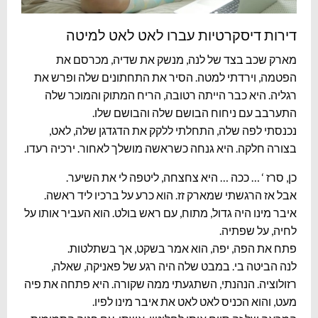
דירות דיסקרטיות עברו לאט לאט למיטה
מארק שכב בצד של לנה, מנשק את שדיה, מכרסם את
הפטמה, וירדתי למטה. הסיר את התחתונים שלה ופרש את
רגליה. היא כבר הייתה רטובה, הריח המתוק והמוכר שלה
התערבב עם ניחוח הבושם שלה והבושם שלו.
נכנסתי לפה שלה, התחלתי ללקק את הדגדגן שלה, לאט,
בצורה חלקה. היא גנחה כשראשה מושלך לאחור. ירכיה רעדו.
כן, סרז ‘ … ככה … היא צחצחה, ליטפה לי את השיער.
אבל אז הרגשתי שמארק זז. הוא כרע על ברכיו ליד ראשה.
איבר מינו היה גדול, מתוח, עם ראש בולט. הוא העביר אותו על
לחיה, על שפתיה.
פתח את הפה, יפה, הוא אמר בשקט, אך בשתלטות.
לנה הביטה בי. במבט שלה היה רגע של פאניקה, שאלה,
רזולוציה. הנהנתי, השתגעתי ממה שקורה. היא פתחה את פיה
מעט, והוא הכניס לאט לאט את איבר מינו לפיו.