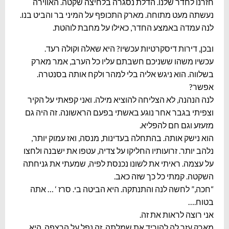
חזרנו לחדר שלנו. הדלת נסגרה בלחיצה שקטה. האווירה
נעשתה מעט מתוחה. מארק התכופף על המיני בר והביט בנו.
לנה עמדה באמצע החדר, כאילו על מחבת לוהטת.
ובכן, דירות דיסקרטיות עכשיו? היא שאלה וקולה רעד.
עכשיו משהו ששניכם חשבתם עליו כל הערב, אמר מארק
בשלווה. הוא ניגש אליה בלי למהר ולקח אותה בסנטרה.
אפשר?
לנה הנהנה, לא הצליחה להוציא מילה. ואני קפאתי על הקיר
וצפיתי בגבר אחר נוגע באשתי בפעם הראשונה. זה היה גם
מזעזע וגם חם להפליא.
הוא נישק אותה. בהתחלה בעדינות, מנסה, ואז עמוק יותר,
נלהב יותר. זרועותיו החליקו על צדיה, עטפו את ישבנה ולחצו
על עצמה. ראיתי את לשונו נכנסת לפיה, שמעתי את גניחתה
השקטה. קמתי כל כך שזה כאב.
“חכה,” לחשה לנה והתנתקה. היא הביטה בי. סרז ‘ … אתה
בטוח.…
אני רוצה לראות את זה.
מארק עזר לה להוריד את שמלתה. זה נפל על הרצפה. היא