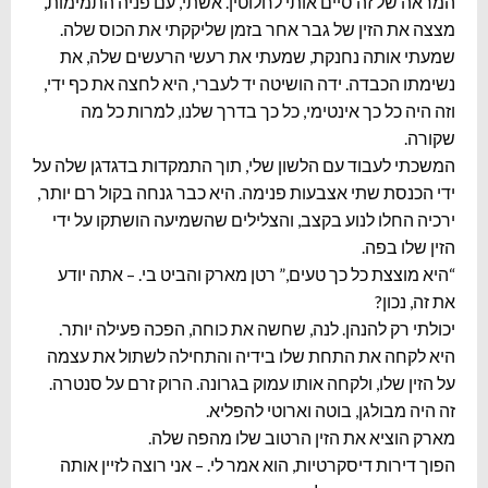
המראה של זה סיים אותי לחלוטין. אשתי, עם פניה התמימות,
מצצה את הזין של גבר אחר בזמן שליקקתי את הכוס שלה.
שמעתי אותה נחנקת, שמעתי את רעשי הרעשים שלה, את
נשימתו הכבדה. ידה הושיטה יד לעברי, היא לחצה את כף ידי,
וזה היה כל כך אינטימי, כל כך בדרך שלנו, למרות כל מה
שקורה.
המשכתי לעבוד עם הלשון שלי, תוך התמקדות בדגדגן שלה על
ידי הכנסת שתי אצבעות פנימה. היא כבר גנחה בקול רם יותר,
ירכיה החלו לנוע בקצב, והצלילים שהשמיעה הושתקו על ידי
הזין שלו בפה.
“היא מוצצת כל כך טעים,” רטן מארק והביט בי. – אתה יודע
את זה, נכון?
יכולתי רק להנהן. לנה, שחשה את כוחה, הפכה פעילה יותר.
היא לקחה את התחת שלו בידיה והתחילה לשתול את עצמה
על הזין שלו, ולקחה אותו עמוק בגרונה. הרוק זרם על סנטרה.
זה היה מבולגן, בוטה וארוטי להפליא.
מארק הוציא את הזין הרטוב שלו מהפה שלה.
הפוך דירות דיסקרטיות, הוא אמר לי. – אני רוצה לזיין אותה