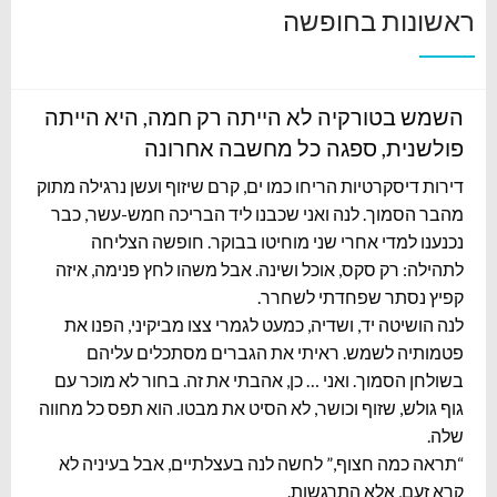
ראשונות בחופשה
השמש בטורקיה לא הייתה רק חמה, היא הייתה
פולשנית, ספגה כל מחשבה אחרונה
דירות דיסקרטיות הריחו כמו ים, קרם שיזוף ועשן נרגילה מתוק
מהבר הסמוך. לנה ואני שכבנו ליד הבריכה חמש-עשר, כבר
נכנענו למדי אחרי שני מוחיטו בבוקר. חופשה הצליחה
לתהילה: רק סקס, אוכל ושינה. אבל משהו לחץ פנימה, איזה
קפיץ נסתר שפחדתי לשחרר.
לנה הושיטה יד, ושדיה, כמעט לגמרי צצו מביקיני, הפנו את
פטמותיה לשמש. ראיתי את הגברים מסתכלים עליהם
בשולחן הסמוך. ואני … כן, אהבתי את זה. בחור לא מוכר עם
גוף גולש, שזוף וכושר, לא הסיט את מבטו. הוא תפס כל מחווה
שלה.
“תראה כמה חצוף,” לחשה לנה בעצלתיים, אבל בעיניה לא
קרא זעם, אלא התרגשות.