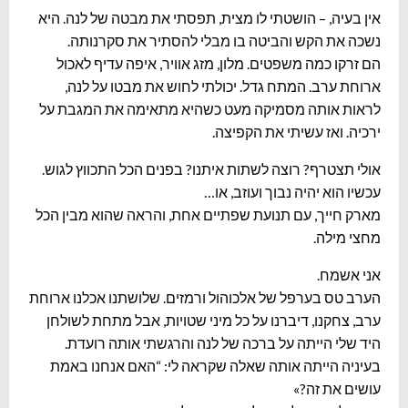
אין בעיה, – הושטתי לו מצית, תפסתי את מבטה של לנה. היא
נשכה את הקש והביטה בו מבלי להסתיר את סקרנותה.
הם זרקו כמה משפטים. מלון, מזג אוויר, איפה עדיף לאכול
ארוחת ערב. המתח גדל. יכולתי לחוש את מבטו על לנה,
לראות אותה מסמיקה מעט כשהיא מתאימה את המגבת על
ירכיה. ואז עשיתי את הקפיצה.
אולי תצטרף? רוצה לשתות איתנו? בפנים הכל התכווץ לגוש.
עכשיו הוא יהיה נבוך ועוזב, או…
מארק חייך, עם תנועת שפתיים אחת, והראה שהוא מבין הכל
מחצי מילה.
אני אשמח.
הערב טס בערפל של אלכוהול ורמזים. שלושתנו אכלנו ארוחת
ערב, צחקנו, דיברנו על כל מיני שטויות, אבל מתחת לשולחן
היד שלי הייתה על ברכה של לנה והרגשתי אותה רועדת.
בעיניה הייתה אותה שאלה שקראה לי: “האם אנחנו באמת
עושים את זה?»