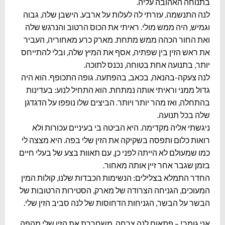
בתנוחה האהובה עליה.
לנה התנשמה. עזרתי לה לעלות על ארבע. הישבן שלה, גבוה
וגמיש, היה ממש מולי. ראיתי את הכוס הרטוב והנרגש שלה
ואת החור הכהה ממש מתחת. מארק כרע מאחוריה, העביר
את ראש הזין בין שפתיה, אסף את המיץ שלה, ובלי להתייחס
יותר, בתנועה אחת בטוחה, נכנס לתוכה.
לנה צעקה-בהנאה, בכאב, בהפתעה. גופה התכופף. הוא היה
גדול ממני וראיתי אותה נמתחת. הוא התחיל לנוע: בעדינות
בהתחלה, ואז מהר יותר ויותר. הביצים שלו נופפו על הדגדגן
שלה בכל תנועה.
ניגשתי אליה מקדימה. היא הביטה בי בעיניים עכורות ולא
רואות כלום ותפסה בשקיקה את הזין שלי בפה. היא מצצה לי
כמו שמעולם לא הייתה לפני כן, עם תאוות בצע של בעלי חיים
בזמן שגבר אחר זיין אותה מאחור.
החדר התמלא בצלילים: הנשימות הכבדות שלנו, קולות המין
המעוכים, הגניחה הצרודה של מארק, הסטירות הרטובות של
הבשר על הבשר, הגניחות הדחוסות של לנה סביב הזין שלי.
אני גומר! – פתאום לנה צרחה, משחררת את הזין שלי מהפה.