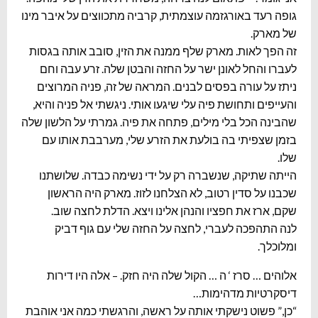
גופה רעד באורגזמה עוצמתית, קרביה מתכווצים על איבר מינו
של מארק.
זה הפך לאות. מארק שלף ממנה את הזין, סובב אותה בגסות
לעברו והחל לאונן ישר על החזה והבטן שלה. זרע עבה וחם
ניתז על עורה בפסים לבנים. המראה של זה, פניה המרוצים
והעייפים ותחושת פיה עלי שיגעו אותי. ניגשתי אל פניה והיא,
שהבינה הכל בלי מילים, פתחה את פיה. גמרתי על הלשון שלה
בזמן שצפיתי בה בולעת את הזרע שלי, מערבבת אותו עם
שלו.
הייתה שתיקה, שנשברה רק על ידי נשימה כבדה. שלושתנו
שכבנו על סדין רטוב, לא הצלחנו לזוז. מארק היה הראשון
שקם, ארז את חפציו והנהן אלינו ויצא. הדלת לחצה שוב.
לנה התהפכה לעברי, לחצה על החזה שלי עם גוף דביק
ומלוכלך.
אלוהים … סרז ‘ ה … הקול שלה היה חזק. – אלה היו דירות
דיסקרטיות מדהימות…
“כן,” פשוט נישקתי אותה על ראשה, והרגשתי כמה אני אוהבת